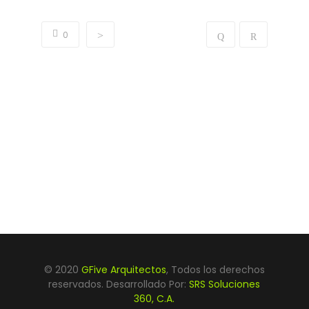
0
© 2020
GFive Arquitectos
, Todos los derechos
reservados. Desarrollado Por:
SRS Soluciones
360, C.A.