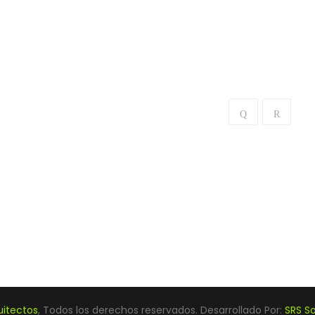
uitectos
, Todos los derechos reservados. Desarrollado Por:
SRS So