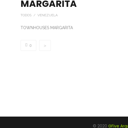
MARGARITA
TODOS / VENEZUELA
TOWNHOUSES MARGARITA
0
© 2020
GFive Arq