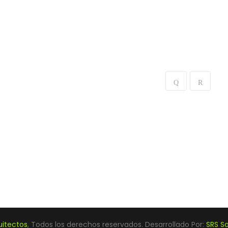
uitectos
, Todos los derechos reservados. Desarrollado Por:
SRS So