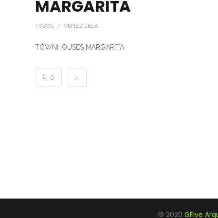
MARGARITA
TODOS / VENEZUELA
TOWNHOUSES MARGARITA
0
© 2020
GFive Arq