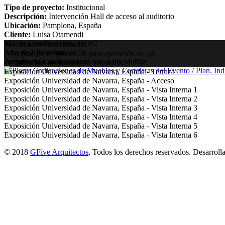
Tipo de proyecto:
Institucional
Descripción:
Intervención Hall de acceso al auditorio
Ubicación:
Pamplona, España
Cliente:
Luisa Otamendi
M2 de Construcción:
60 m2
Actividades Desarrolladas
Año de Ejecución:
2018
- Adaptación de planos 2d para ejecución de 3d.
Arquitecto Colaborador:
Arq. Luis Muñoz
- Realización de modelo 3d y renders.
Exposición Universidad de Navarra, España - Terraza
Exposición Universidad de Navarra, España - Acceso
Exposición Universidad de Navarra, España - Vista Interna 1
Exposición Universidad de Navarra, España - Vista Interna 2
Exposición Universidad de Navarra, España - Vista Interna 3
Exposición Universidad de Navarra, España - Vista Interna 4
Exposición Universidad de Navarra, España - Vista Interna 5
Exposición Universidad de Navarra, España - Vista Interna 6
© 2018
GFive Arquitectos
, Todos los derechos reservados. Desarroll