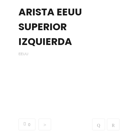
ARISTA EEUU
SUPERIOR
IZQUIERDA
EEUU
«NUESTROS CLIENTES CONFIARON»
Y GRACIAS A ESO OBTUVIERON BUENOS
RESULTADOS.
QUEREMOS AYUDARTE, CONTÁCTANOS!!!
0