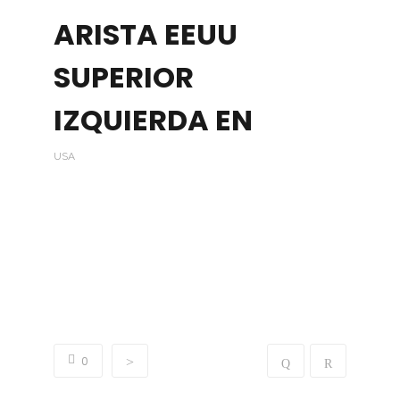
ARISTA EEUU
SUPERIOR
IZQUIERDA EN
USA
“OUR CLIENTS TRUSTED”
AND THANKS TO THAT OBTAINED GOOD
RESULTS.
WE WANT TO HELP YOU, CONTACT US !!!
0